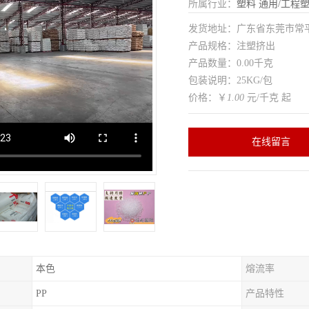
所属行业：
塑料
通用/工程
发货地址：广东省东莞市常
产品规格：注塑挤出
产品数量：0.00千克
包装说明：25KG/包
价格：￥
1.00
元/千克 起
在线留言
本色
熔流率
PP
产品特性