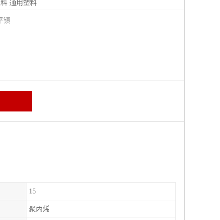
塑料
通用塑料
平镇
15
聚丙烯