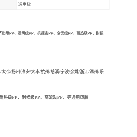
通用级
挤出级
PP
、透明级
PP
、抗撞击
PP
、食品级
PP
、耐热级
PP
、耐候
阴
/
太仓
/
扬州
/
淮安
/
大丰
/
杭州
/
慈溪
/
宁波
/
余姚
/
浙江
/
温州
/
乐
耐热级
PP
、耐候级
PP
、高流动
PP
、等通用塑胶