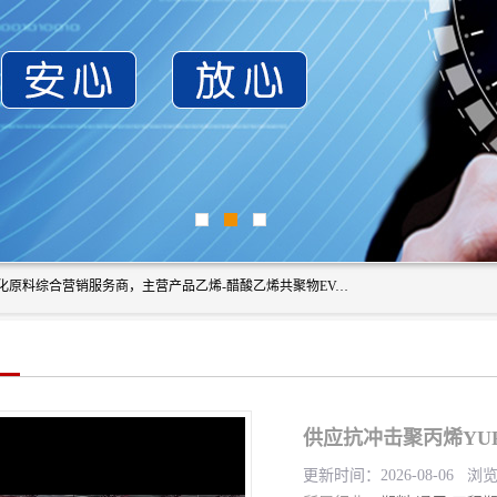
东莞市恒屹国际贸易有限公司（简称：恒屹国际）是一家石化原料综合营销服务商，主营产品乙烯-醋酸乙烯共聚物EVA、聚酰胺PA（尼龙）、醚酯型热塑弹性体TPEE等，公司秉承以市场为导向的战略思想，致力于大宗石化原料在中国市场的营销服务业务，为客户提供一站式的全面服务。
供应抗冲击聚丙烯YUPL
更新时间：2026-08-06 浏