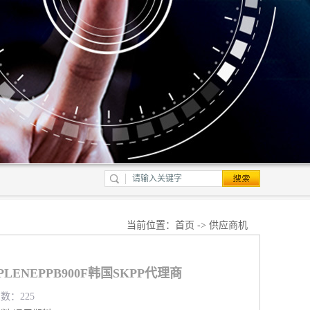
当前位置：
首页
->
供应商机
ENEPPB900F韩国SKPP代理商
览数：225