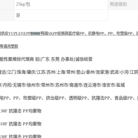
25kg/包
用途级别
是
应YUPLENEPP
B900F
韩国SKPP经销商
医疗级
PP
、抗静电
PP
、
PP
、吹塑级
PP
、
等通用塑胶
能性聚烯烃
代理商
驻
[
广东 东莞 办事处
]
诚信经营
清远
/
江门
/
珠海
/
肇庆
/
江苏
/
苏州
/
上海
/
常州
/
昆山
/
泰州
/
张家港
/
武进
/
小河
/
江
京
/
丹阳
/
无锡市
/
徐州市
/
常州市
/
苏州市
/
南通市
/
连云港市
/
淮安市
/
盐城
电
PP
、
PP
、吹塑级
PP
、挤出级
PP
、透明级
PP
、抗撞击
PP
、食品级
PP
、
30F
抗撞击
PP
均聚物
10F
抗撞击
PP
均聚物
30F
抗撞击
PP
均聚物