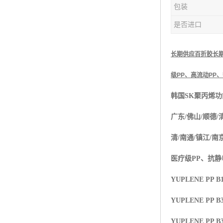
包装
杨子巴斯夫EVA
是否进口
TPV塑胶粒
法国阿科玛EVA
长期供应百折胶长期供
级
PP
、高流动
PP
、
美国杜邦PET
韩国
SK
聚丙烯功
聚酰胺PA（尼龙）系列：
广东
/
佛山
/
顺德
/
聚丙烯PP
清
/
南通
/
镇江
/
南
美国杜邦POM
医疗级
PP
、抗静
三井陶氏EVA
YUPLENE PP B1
Hytrel TPEE
YUPLENE PP B3
聚乙烯HDPE
YUPLENE PP B3