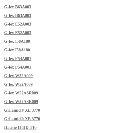
G-lex B63A003
G-lex B63A003
G-lex E52A003
G-lex E52A003
G-lex I58A180
G-lex I58A180
G-lex P54A001
G-lex P54A001
G-lex W52A009
G-lex W52A009
G-lex W52ASR009
G-lex W52ASR009
Grilamid® XE 3770
Grilamid® XE 3770
Halene H HD T10