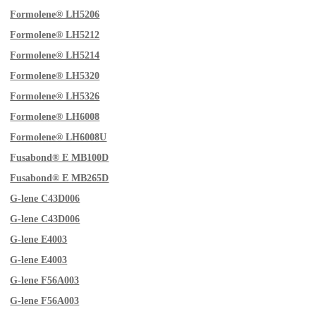
Formolene® LH5206
Formolene® LH5212
Formolene® LH5214
Formolene® LH5320
Formolene® LH5326
Formolene® LH6008
Formolene® LH6008U
Fusabond® E MB100D
Fusabond® E MB265D
G-lene C43D006
G-lene C43D006
G-lene E4003
G-lene E4003
G-lene F56A003
G-lene F56A003