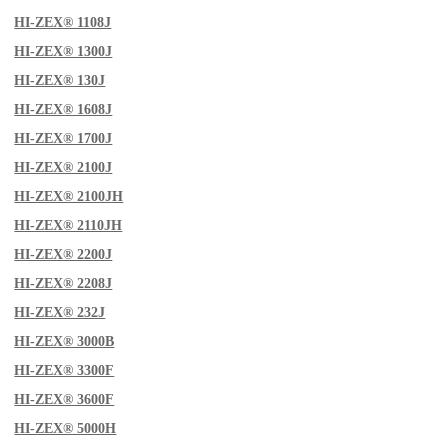
HI-ZEX® 1108J
HI-ZEX® 1300J
HI-ZEX® 130J
HI-ZEX® 1608J
HI-ZEX® 1700J
HI-ZEX® 2100J
HI-ZEX® 2100JH
HI-ZEX® 2110JH
HI-ZEX® 2200J
HI-ZEX® 2208J
HI-ZEX® 232J
HI-ZEX® 3000B
HI-ZEX® 3300F
HI-ZEX® 3600F
HI-ZEX® 5000H