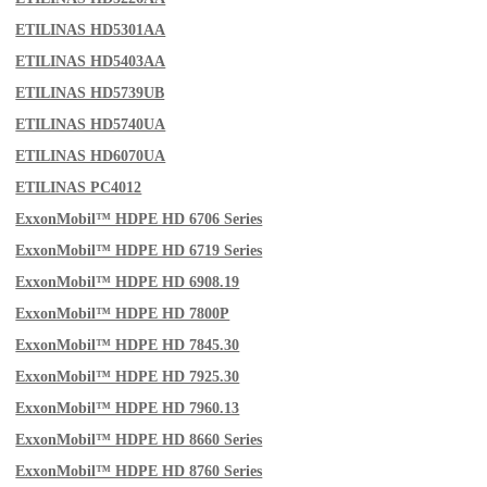
ETILINAS HD5301AA
ETILINAS HD5403AA
ETILINAS HD5739UB
ETILINAS HD5740UA
ETILINAS HD6070UA
ETILINAS PC4012
ExxonMobil™ HDPE HD 6706 Series
ExxonMobil™ HDPE HD 6719 Series
ExxonMobil™ HDPE HD 6908.19
ExxonMobil™ HDPE HD 7800P
ExxonMobil™ HDPE HD 7845.30
ExxonMobil™ HDPE HD 7925.30
ExxonMobil™ HDPE HD 7960.13
ExxonMobil™ HDPE HD 8660 Series
ExxonMobil™ HDPE HD 8760 Series