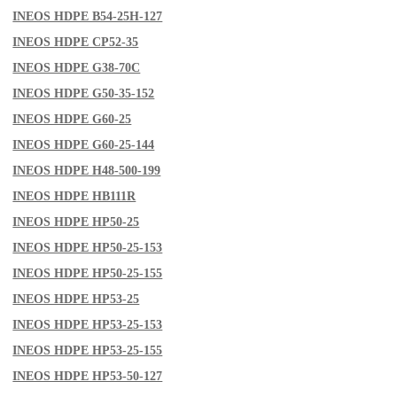
INEOS HDPE B54-25H-127
INEOS HDPE CP52-35
INEOS HDPE G38-70C
INEOS HDPE G50-35-152
INEOS HDPE G60-25
INEOS HDPE G60-25-144
INEOS HDPE H48-500-199
INEOS HDPE HB111R
INEOS HDPE HP50-25
INEOS HDPE HP50-25-153
INEOS HDPE HP50-25-155
INEOS HDPE HP53-25
INEOS HDPE HP53-25-153
INEOS HDPE HP53-25-155
INEOS HDPE HP53-50-127