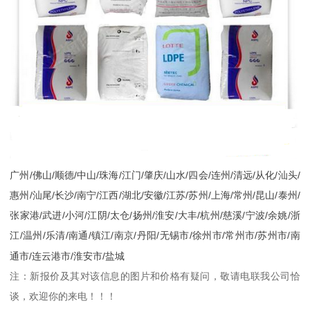
广州
/
佛山
/
顺德
/
中山
/
珠海
/
江门
/
肇庆
/
山水
/
四会
/
连州
/
清远
/
从化
/
汕头
/
惠州
/
汕尾
/
长沙
/
南宁
/
江西
/
湖北
/
安徽
/
江苏
/
苏州
/
上海
/
常州
/
昆山
/
泰州
/
张家港
/
武进
/
小河
/
江阴
/
太仓
/
扬州
/
淮安
/
大丰
/
杭州
/
慈溪
/
宁波
/
余姚
/
浙
江
/
温州
/
乐清
/
南通
/
镇江
/
南京
/
丹阳
/
无锡市
/
徐州市
/
常州市
/
苏州市
/
南
通市
/
连云港市
/
淮安市
/
盐城
注：新报价及其对该信息的图片和价格有疑问，敬请电联我公司恰
谈，欢迎你的来电！！！