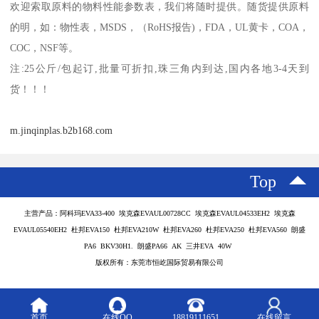
欢迎索取原料的物料性能参数表，我们将随时提供。随货提供原料
的明，如：物性表，
MSDS
，
（
RoHS
报告
)
，
FDA
，
UL
黄卡，
COA
，
COC
，
NSF
等。
注
:25
公斤
/
包起订
,
批量可折扣
,
珠三角内到达
,
国内各地
3-4
天到
货！！！
m.jinqinplas.b2b168.com
Top
主营产品：阿科玛EVA33-400 埃克森EVAUL00728CC 埃克森EVAUL04533EH2 埃克森
EVAUL05540EH2 杜邦EVA150 杜邦EVA210W 杜邦EVA260 杜邦EVA250 杜邦EVA560 朗盛
PA6 BKV30H1. 朗盛PA66 AK 三井EVA 40W
版权所有：东莞市恒屹国际贸易有限公司
首页
在线QQ
18819111651
在线留言