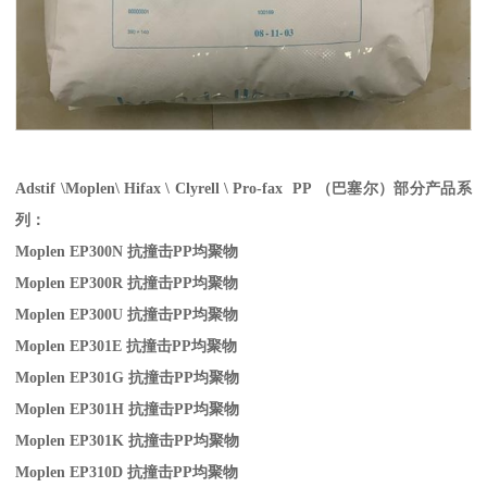
Adstif \Moplen\ Hifax \ Clyrell \ Pro-fax PP
（巴塞尔）部分产品系
列：
Moplen EP300N
抗撞击
PP
均聚物
Moplen EP300R
抗撞击
PP
均聚物
Moplen EP300U
抗撞击
PP
均聚物
Moplen EP301E
抗撞击
PP
均聚物
Moplen EP301G
抗撞击
PP
均聚物
Moplen EP301H
抗撞击
PP
均聚物
Moplen EP301K
抗撞击
PP
均聚物
Moplen EP310D
抗撞击
PP
均聚物