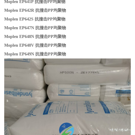
Moplen EP641P
抗撞击
PP
均聚物
Moplen EP642R
抗撞击
PP
均聚物
Moplen EP642S
抗撞击
PP
均聚物
Moplen EP647N
抗撞击
PP
均聚物
Moplen EP648N
抗撞击
PP
均聚物
Moplen EP648V
抗撞击
PP
均聚物
Moplen EP649N
抗撞击
PP
均聚物