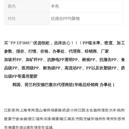
颜色
本色
特性
抗撞击PP均聚物
优选恒屹
买"PP
EP300U
"
，选择放心！！！
PP
缩水率、密度、加工
参数、报价、行情、价格、办事处、代理商、经销商、厂家
加玻纤PP、加矿纤PP、抗静电PP透明PP、耐候PP、抗撞击PP、食
品级PP、医用级PP、耐热级PP、高流动PP、PP以及吹塑级PP、挤
出级PP等通用塑胶
韩国、荷兰利安德巴塞尔代理商
驻[华南总经销商 办事处 ]
江苏/苏州/上海/常州/昆山/泰州/张家港/武进/小河/江阴/太仓/扬州/淮安/大丰/杭州/
慈溪/宁波/余姚/浙江/温州/乐清/南通/镇江/南京/丹阳/无锡市/徐州市/常州市/苏州
市/南通市/连云港市/淮安市/盐城、