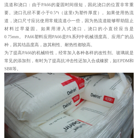
流道和浇口：由于PA66的凝固时间很短，因此浇口的位置非常重
要。浇口孔径不要小于0.5*t（这里t为塑件厚度）。如果使用热流
道，浇口尺寸应比使用常规流道小一些，因为热流道能够帮助阻止
材料过早凝固。如果用潜入式浇口，浇口的小直径应当是
0.75mm。 PA66塑料应用PA66是PA系列中机械强度高、应用广的品
种，因其结晶度高，故其刚性、耐热性都较高。
为了提高PA66的机械特性，经常加入各种各样的改性剂。玻璃就是
常见的添加剂，有时为了提高抗冲击性还加入合成橡胶，如EPDM和
SBR等。