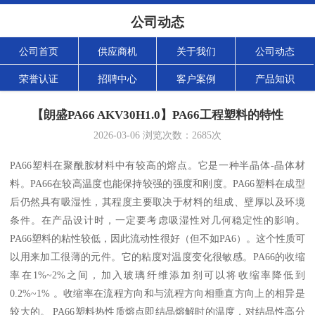
公司动态
公司首页
供应商机
关于我们
公司动态
荣誉认证
招聘中心
客户案例
产品知识
【朗盛PA66 AKV30H1.0】PA66工程塑料的特性
2026-03-06
浏览次数：
2685
次
PA66塑料在聚酰胺材料中有较高的熔点。它是一种半晶体-晶体材
料。PA66在较高温度也能保持较强的强度和刚度。PA66塑料在成型
后仍然具有吸湿性，其程度主要取决于材料的组成、壁厚以及环境
条件。在产品设计时，一定要考虑吸湿性对几何稳定性的影响。
PA66塑料的粘性较低，因此流动性很好（但不如PA6）。这个性质可
以用来加工很薄的元件。它的粘度对温度变化很敏感。PA66的收缩
率在1%~2%之间，加入玻璃纤维添加剂可以将收缩率降低到
0.2%~1% 。收缩率在流程方向和与流程方向相垂直方向上的相异是
较大的。 PA66塑料热性质熔点即结晶熔解时的温度，对结晶性高分