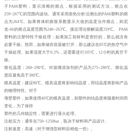
子PA66塑料，显示清晰的熔点，根据采用的测试方法，熔点在
259~267℃的范围内波动。通常采用差热分析法测出的PA66塑料的熔
点为264℃。如果将体积膨胀系数显示大值的温度当作熔点，则尼
龙-66的熔点温度范围为246~263℃。接近理论熔解温度259℃。 PA66
塑料的注塑特性干燥处理：如果加工前材料是密封的，那么就没有
必要干燥。然而，如果储存容器被打开，那么建议在85℃的热空气中
干燥处理。如果湿度大于0.2%，还需要进行105℃，12小时的真空干
燥。
熔化温度：260~290℃。对玻璃添加剂的产品为275~280℃。熔化温
度应避免高于300℃。
模具温度：建议80℃。模具温度将影响结晶度，而结晶度将影响产品
的物理特性。对于
薄壁塑件，如果使用40℃的模具温度，则塑件的结晶度将随着时间而
变化，为了保持
塑件的几何稳定性，需要进行退火处理。
注射压力：通常在750~1250bar，取决于材料和产品设计。
注射速度：高速（对于增强型材料应稍低一些）。