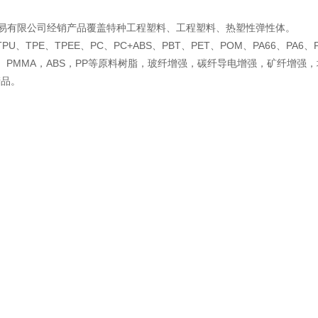
易有限公司经销产品覆盖特种工程塑料、工程塑料、热塑性弹性体。
U、TPE、TPEE、PC、PC+ABS、PBT、PET、POM、PA66、PA6、PA
PS、PMMA，ABS，PP等原料树脂，玻纤增强，碳纤导电增强，矿纤
产品。
易有限公司司，成立于2003年，多年来一直致力于为国内外厂商提供各
务人员，为客户提供优质高效的“一站式”服务。目前，客户遍及汽车、电
，代理经销世界20余家知名的化工公司的工程塑料产品，为您提供快丰
实。公司管理严明，业务流程清晰，价格合理，供货迅速，服务周到热情；
时到位。公司上下一心本着“信誉至上、客户”的经营原则，可靠的质量保
的服务精神、职业化的服务理念，为实现客户价值而努力。
地点： 广东省 东莞市 常平镇 东莞市常平大京九塑胶城
您是第
6961700
位访客 版权所有 ©2026-08-08
粤ICP备17086352号-2
东莞
技术支持：
八方资源网
免责声明
管理员入口
网站地图