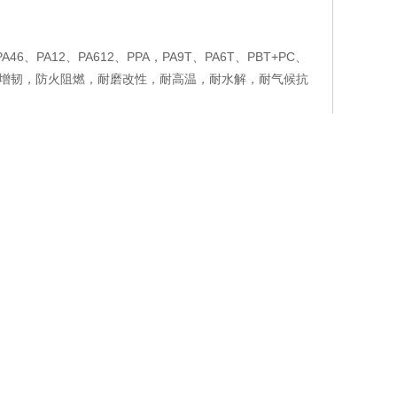
46、PA12、PA612、PPA，PA9T、PA6T、PBT+PC、
增强，增韧，防火阻燃，耐磨改性，耐高温，耐水解，耐气候抗
种高性能的工程塑料，公司着眼于企业长远发展，配备了一流
子电器、光电通讯、机械制造、玩具、家电产品、鞋材、运
富的产业信息与技术服务。我们愿意协助每一个客户把他们的
公司拥有可容纳2000吨货物的实地仓储，并有自营的送货
证及优惠的价格与您真诚合作，欢迎各大厂商来人来电联
市恒屹国际贸易有限公司
保留所有权利.