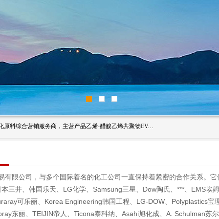
东莞市恒屹国际贸易有限公司（简称：恒屹国际）是一家石化原料综合营销服务商，主营产品乙烯-醋酸乙烯共聚物EVA、聚酰胺PA（尼龙）、醚酯型热塑弹性体TPEE等，公司秉承以市场为导向的战略思想，致力于大宗石化原料在中国市场的营销服务业务，为客户提供一站式的全面服务。
有限公司，与多个国际着名的化工公司一直保持着紧密的合作关系。它们包括：
本三井、韩国乐天、LG化学、Samsung三星、Dow陶氏、***、EMS埃姆斯、SA
raray可乐丽、Korea Engineering韩国工程、LG-DOW、Polyplastic
菱、Toray东丽、TEIJIN帝人、Ticona泰科纳、Asahi旭化成、A. Schul