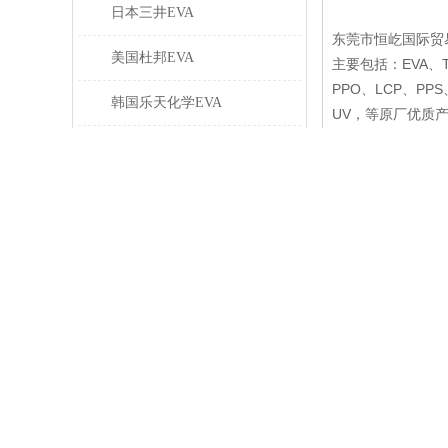
日本三井EVA
东莞市恒屹国际贸
美国杜邦EVA
主要包括：EVA、TP
PPO、LCP、P
韩国乐天化学EVA
UV，等原厂优质
埃克森美孚EVA
东莞市恒屹国际贸
的销售、技术和服
韩国LG化学 EVA
动器材等多个行业
韩华道达尔EVA
想法，构思变为现
车队以保证送货及
闽台台塑EVA
系。让佳捷以热忱
闽台台聚EVA
美国塞拉尼斯EVA
日本东曹EVA